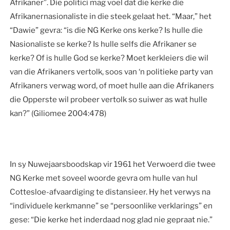
Afrikaner”. Die politici mag voel dat die kerke die
Afrikanernasionaliste in die steek gelaat het. “Maar,” het
“Dawie” gevra: “is die NG Kerke ons kerke? Is hulle die
Nasionaliste se kerke? Is hulle selfs die Afrikaner se
kerke? Of is hulle God se kerke? Moet kerkleiers die wil
van die Afrikaners vertolk, soos van ‘n politieke party van
Afrikaners verwag word, of moet hulle aan die Afrikaners
die Opperste wil probeer vertolk so suiwer as wat hulle
kan?” (Giliomee 2004:478)
In sy Nuwejaarsboodskap vir 1961 het Verwoerd die twee
NG Kerke met soveel woorde gevra om hulle van hul
Cottesloe-afvaardiging te distansieer. Hy het verwys na
“individuele kerkmanne” se “persoonlike verklarings” en
gese: “Die kerke het inderdaad nog glad nie gepraat nie.”